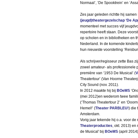
Normaal’, ‘De Spooktrein’ en ‘Assa
Zes jaar geleden richtte hij samen
(jeugd)theatergezelschap ‘De A
momenteel met succes vijf jeugdvo
repertoire heeft staan. Deze voor
op scholen en in bibliotheken en t
Nederland. In de komende kinder
hun nieuwste voorstelling ‘Reisb
Als schrijver/regisseur zette Bas 
zowel amateur- als professionele p
première van ‘1953 De Musical’ (
V
Theatertour’ (Van Hoorne Theaterp
City Sound (nov. 2011).
In 2012 maakte hij bij
BOeMS
‘Onc
(mei 2012)en wederom twee famili
(‘Thomas Theatertour 2’ en ‘Doornr
Hemel!’ (
Theater PARBLEU!
) die
Amsterdam.
Vorig jaar tekende hij o.a. voor de
Theaterproducties
, okt. 2013) en
de Musical' bij
BOeMS
(april 2014