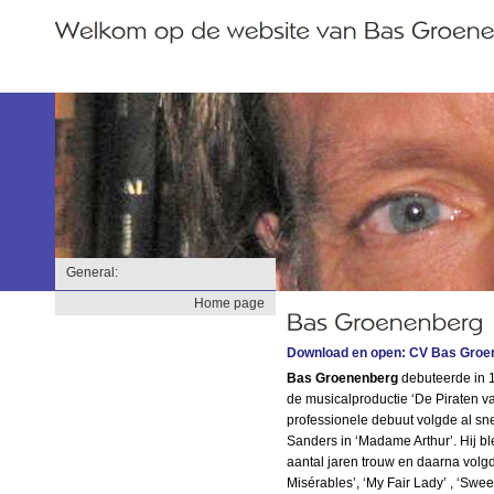
General:
Home page
Download en open: CV Bas Groe
Bas Groenenberg
debuteerde in 1
de musicalproductie ‘De Piraten v
professionele debuut volgde al sne
Sanders in ‘Madame Arthur’. Hij b
aantal jaren trouw en daarna volgde
Misérables’, ‘My Fair Lady’ , ‘Swe